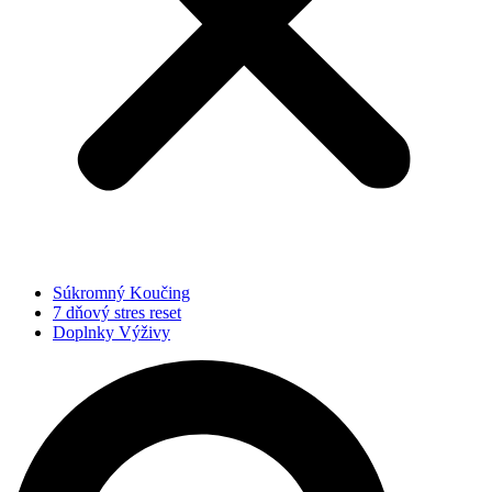
Súkromný Koučing
7 dňový stres reset
Doplnky Výživy