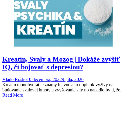
Kreatín, Svaly a Mozog | Dokáže zvýšiť
IQ, či bojovať s depresiou?
Vlado Roško
10 decembra, 2022
9 júla, 2026
Kreatín monohydrát je známy hlavne ako doplnok výživy na
budovanie svalovej hmoty a zvyšovanie sily no napadlo by ti, že...
Read More