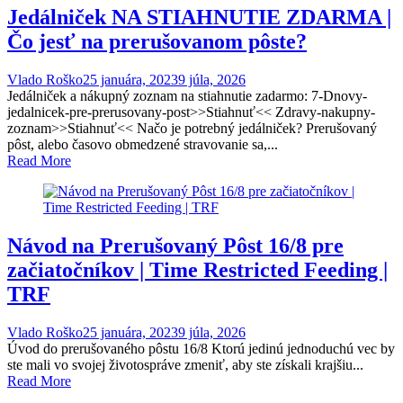
Jedálniček NA STIAHNUTIE ZDARMA |
Čo jesť na prerušovanom pôste?
Vlado Roško
25 januára, 2023
9 júla, 2026
Jedálniček a nákupný zoznam na stiahnutie zadarmo: 7-Dnovy-
jedalnicek-pre-prerusovany-post>>Stiahnuť<< Zdravy-nakupny-
zoznam>>Stiahnuť<< Načo je potrebný jedálniček? Prerušovaný
pôst, alebo časovo obmedzené stravovanie sa,...
Read More
Návod na Prerušovaný Pôst 16/8 pre
začiatočníkov | Time Restricted Feeding |
TRF
Vlado Roško
25 januára, 2023
9 júla, 2026
Úvod do prerušovaného pôstu 16/8 Ktorú jedinú jednoduchú vec by
ste mali vo svojej životospráve zmeniť, aby ste získali krajšiu...
Read More