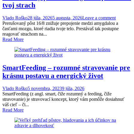
tvoj strach
Vlado Roško
28 júla, 2026
5 augusta, 2026
Leave a comment
Prerušovaný pôst 16/8 znižuje prepojenie medzi amygdalou a
časťami mozgu, ktoré riadia tvoje telo. Prestávaš tak postupne
reagovať strachom na...
Read More
SmartFeeding – rozumné stravovanie pre
krásnu postavu a energický život
Vlado Roško
5 novembra, 2023
9 júla, 2026
SmartFeeding (z angl. smart, čiže rozumný a feeding, čiže
stravovanie) je stravovací koncept, ktorý vám pomôže dosiahnuť
váš cieľ – či...
Read More