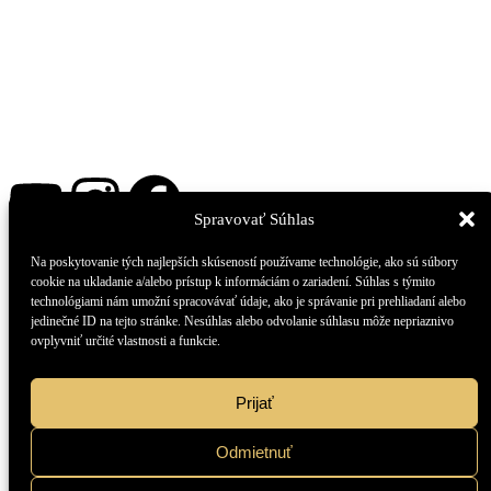
Spravovať Súhlas
Získaj nový pohľad na svoj život a jeho
Na poskytovanie tých najlepších skúseností používame technológie, ako sú súbory
zmysel.
cookie na ukladanie a/alebo prístup k informáciám o zariadení. Súhlas s týmito
technológiami nám umožní spracovávať údaje, ako je správanie pri prehliadaní alebo
jedinečné ID na tejto stránke. Nesúhlas alebo odvolanie súhlasu môže nepriaznivo
Objavuj so mnou možnosti
fyzického, psychického a duchovného
ovplyvniť určité vlastnosti a funkcie.
rastu
v občasnom newsletteri s mojim najnovším poznaním.
Prijať
Odmietnuť
Prihlásiť sa na odber zadarmo