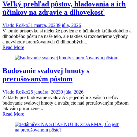
Veľký prehľad pôstov, hladovania a ich
účinkov na zdravie a dlhovekosť
Vlado Roško
31 marca, 2023
9 júla, 2026
V tomto príspevku si nielenže povieme o účinkoch krátkodobého a
dlhodobého pôstu na naše telo, ale taktiež si rozoberieme výhody
a nevýhody prerušovaných či dlhodobých...
Read More
Budovanie svalovej hmoty s
prerušovaným pôstom
Vlado Roško
25 januára, 2023
9 júla, 2026
Základy pre budovanie svalov Ak je jedným z vašich cieľov
budovanie svalovej hmoty a uvažujete nad prerušovaným pôstom,
tak vám prirodzene...
Read More