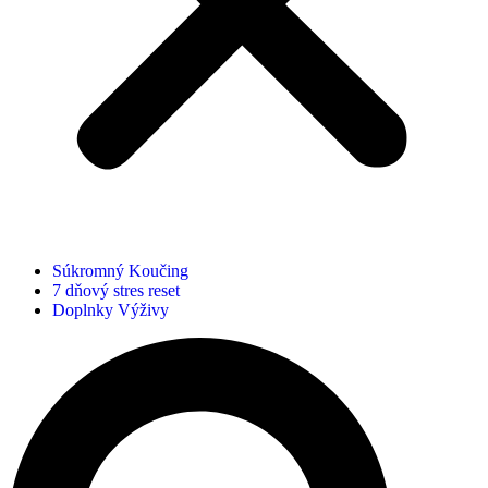
Súkromný Koučing
7 dňový stres reset
Doplnky Výživy